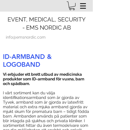
EVENT, MEDICAL, SECURITY
- EMS NORDIC AB
info@emsnordic.com
ID-ARMBAND &
LOGOBAND
Vi erbjuder ett brett utbud av medicinska
produkter som ID-armband för vuxna, barn
och spädbarn.
I vårt sortiment kan du välja
identifikationsarmband som är gjorda av
Tyvek, armband som är gjorda av latexfritt
material och extra mjuka armband gjorda av
mjukt skum för prematura barn – tidigt födda
barn. Armbanden används på patienter som
blir inlagda på sjukhus och privata kliniker. I
sortimentet hittar du även termoskrivare som