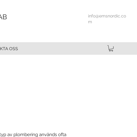
AB
info@emsnordic.co
m
KTA OSS
a typ av plombering används ofta