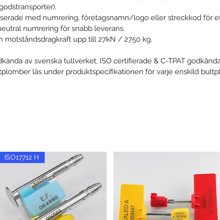
godstransporter).
iserade med numrering, företagsnamn/logo eller streckkod för effe
eutral numrering för snabb leverans.
 motståndsdragkraft upp till 27kN / 2750 kg.
godkända av svenska tullverket, ISO certifierade & C-TPAT godkända
plomber läs under produktspecifikationen för varje enskild bultp
ISO17712 H