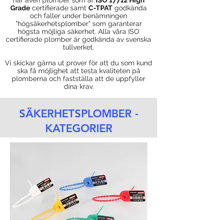
har även plomber som är
ISO 17712 High
Grade
certifierade samt
C-TPAT
godkända
och faller under benämningen
"högsäkerhetsplomber" som garanterar
högsta möjliga säkerhet. Alla våra ISO
certifierade plomber är godkända av svenska
tullverket.
Vi skickar gärna ut prover för att du som kund
ska få möjlighet att testa kvaliteten på
plomberna och fastställa att de uppfyller
dina krav.
SÄKERHETSPLOMBER -
KATEGORIER