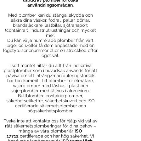
utbud av plomber för olika
användningsområden.
Med plomber kan du stänga, skydda och
säkra dina väskor, fodral, pallar, dörrar,
brandsläckare, lastbilar, sjötransport
(containrar), industriutrustningar och mycket
mer.
Du kan välja numrerade plomber från vårt
lager och/eller få dem anpassade med en
logotyp, serienummer eller en streckkod efter
eget val.
I sortimentet hittar du allt från indikativa
plastplomber som i huvudsak används för att
påvisa om ett intrång/manipuleringsförsök
har förekommit. Till plomber för elmätare,
vajerplomber med låshus i plast och
vajerplomber med låshus i aluminium.
Bultblomber, containerplomber,
säkerhetsetiketter, säkerhetskuvert och ISO
certifierade säkerhetsplomber och
högsäkerhetsplomber.
Tveka inte att kontakta oss för hjälp vid val av
rätt säkerhetsplomberingar för dina behov –
många av våra plomber är
ISO
17712
certifierade och har hög säkerhet. Vi