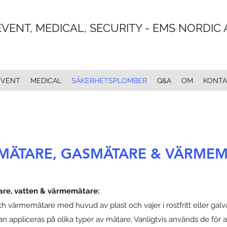
EVENT, MEDICAL, SECURITY - EMS NORDIC 
EVENT
MEDICAL
SÄKERHETSPLOMBER
Q&A
OM
KONTA
MÄTARE, GASMÄTARE & VÄRME
are, vatten & värmemätare:
 värmemätare med huvud av plast och vajer i rostfritt eller galvan
 appliceras på olika typer av mätare. Vanligtvis används de för a