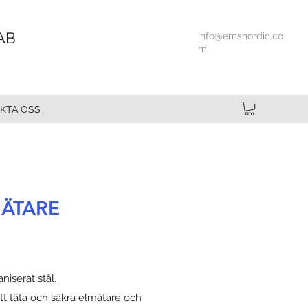
AB
info@emsnordic.co
m
KTA OSS
MÄTARE
iserat stål.
tt täta och säkra elmätare och