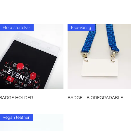
Flera storlekar
Eko-vänlig
Snabbvisning
Snabbvisning
BADGE HOLDER
BADGE - BIODEGRADABLE
Vegan leather