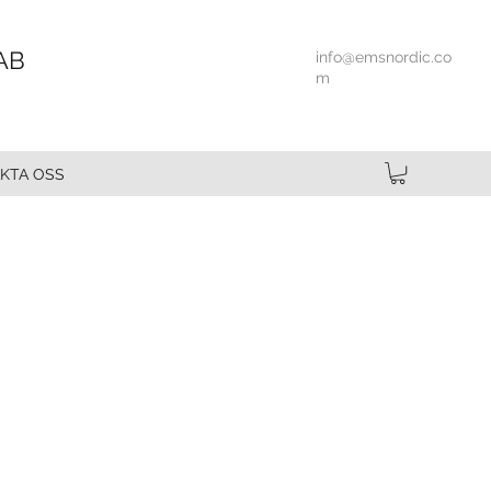
AB
info@emsnordic.co
m
KTA OSS