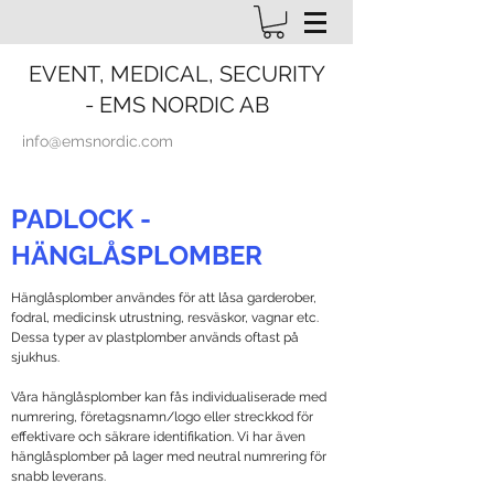
EVENT, MEDICAL, SECURITY
- EMS NORDIC AB
info@emsnordic.com
PADLOCK -
HÄNGLÅSPLOMBER
Hänglåsplomber användes för att låsa garderober,
fodral, medicinsk utrustning, resväskor, vagnar etc.
Dessa typer av plastplomber används oftast på
sjukhus.
Våra hänglåsplomber kan fås individualiserade med
numrering, företagsnamn/logo eller streckkod för
effektivare och säkrare identifikation. Vi har även
hänglåsplomber på lager med neutral numrering för
snabb leverans.