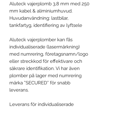
Aluteck vajerplomb 3,8 mm med 250
mm kabel & aliminiumhuvud.
Huvudanvändning: lastbilar,
tankfartyg, identifiering av lyftsele
Aluteck vajerplomber kan fås
individualiserade (lasermärkning)
med numrering, företagsnamn/logo
eller streckkod för effektivare och
säkrare identifikation. Vi har även
plomber på lager med numrering
märka ”SECURED” för snabb
leverans.
Leverans för individualiserade
plomber: 4 veckor, fulla kartonger.
Fria prover på begäran!
Produktspecifikation