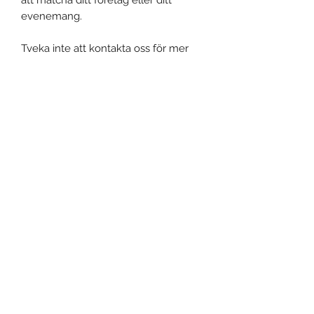
evenemang.
Tveka inte att kontakta oss för mer
information om bambuarmband.
Event, Medical, Security - EMS
NORDIC AB
info@emsnordic.com
+46 (0) 76 000 33 93
SWEDEN
©2020 by EMS - Event, Medical, Security Nordic AB