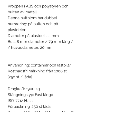
Kroppen i ABS och polystyren och
bulten av metall.
Denna bultplom har dubbel
numrering: på bulten och på
plastdelen.
Diameter på plastdel: 22 mm
Bult: 8 mm diameter / 79 mm lång /
/ huvuddiameter: 20 mm
Användning: containrar och lastbilar.
Kostnadsfri märkning från 1000 st
(250 st / låda)
Dragkraft: 1900 kg
Stängningstyp: Fast längd
ISO17712 H: Ja
Förpackning: 250 st låda
Kartong: 320 x 250 x 150 mm - Vikt: 16