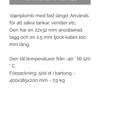
Vajerplomb med fast längd. Används
för att säkra tankar, ventiler etc.
Den har en 22x32 mm anodiserad
tagg och en 2,5 mm tjock kabel 100
mm lång.
Den tål temperaturer från -40 ° till 120
° C.
Förpackning: 500 st i kartong -
400x185x200 mm - 7,9 kg.
Fria prover på begäran.
Produktspecifikation
Material: Aluminium