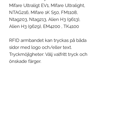
Mifare Ultraligt EV1, Mifare Ultralight,
NTAG216, Mifare 1K S50, FM1108,
Ntag203, Ntag213, Alien H3 (9613),
Alien H3 (9629), EM4200 , TK4100
RFID armbandet kan tryckas på båda
sidor med logo och/eller text.
Tryckmöjlgheter: Välj valfritt tryck och
önskade färger.
Produktspecifikation
Användningsområden: Hotell,
campingplatser, festivaler, nöjes- /
vattenparker, sport (studsmattor,
äventyrspark och trädklättring) eller
Event, Medical, Security - EMS
annan typ av aktivitet som kräver
NORDIC AB
identifiering av personer och
åtkomstkontroll.