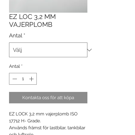
EZ LOC 3,2 MM
VAJERPLOMB
Antal
*
Antal
*
Kontakta oss för att köpa
EZ LOCK 3,2 mm vajerplomb ISO
17712 H- Grade.
Används främst för lastbilar, tankbilar
och lyftsele.