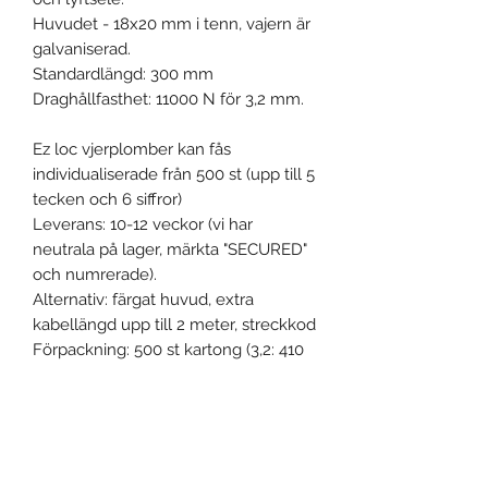
Huvudet - 18x20 mm i tenn, vajern är
galvaniserad.
Standardlängd: 300 mm
Draghållfasthet: 11000 N för 3,2 mm.
Ez loc vjerplomber kan fås
individualiserade från 500 st (upp till 5
tecken och 6 siffror)
Leverans: 10-12 veckor (vi har
neutrala på lager, märkta "SECURED"
och numrerade).
Alternativ: färgat huvud, extra
kabellängd upp till 2 meter, streckkod
Förpackning: 500 st kartong (3,2: 410
x 360 x 170 mm - 18 kg)
Fria prover på begäran.
Produktspecifikation