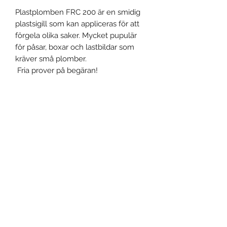
Plastplomben FRC 200 är en smidig
plastsigill som kan appliceras för att
förgela olika saker. Mycket pupulär
för påsar, boxar och lastbildar som
kräver små plomber.
Fria prover på begäran!
Produktspecifikation
Material: Polyeten (PE)
Diameter: 3,5 mm
Total längd: 275 mm
Användbar längd: 200 mm
Event, Medical, Security - EMS
Dragkraft: 15 kg
NORDIC AB
Metallinsats: Ja
Stängningstyp : Progressiv
åtdragning
info@emsnordic.com
Typ av svans: Rund & slät
Tag mått : 43 x 32 mm