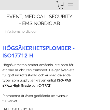
EVENT, MEDICAL, SECURITY
- EMS NORDIC AB
info@emsnordic.com
HÖGSÄKERHETSPLOMBER -
ISO17712 H
Högsäkerhetsplomber används inte bara för
att påvisa obruten transport. De ger även ett
fullgott inbrottsskydd och är idag de enda
typer som uppfyller kraven enligt
ISO-PAS
17712 High Grade
och
C-TPAT
.
Plomberna är även godkända av svenska
tullverket.
PRODUKTSORTIMENT