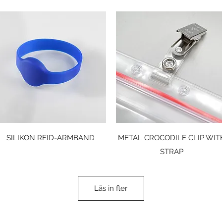
Snabbvisning
Snabbvisning
SILIKON RFID-ARMBAND
METAL CROCODILE CLIP WIT
STRAP
Läs in fler