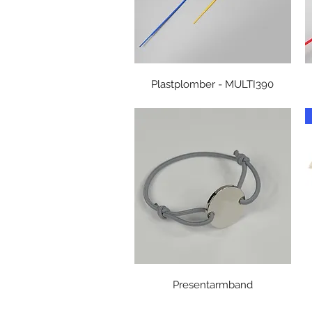
Snabbvisning
Plastplomber - MULTI390
Snabbvisning
Presentarmband