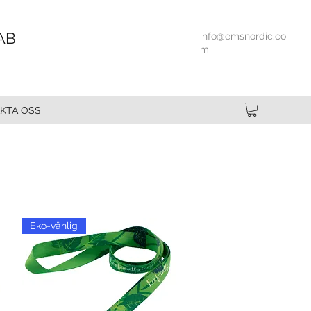
AB
info@emsnordic.co
m
KTA OSS
Eko-vänlig