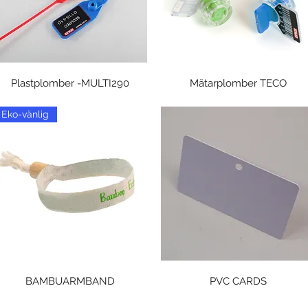
Snabbvisning
Snabbvisning
Plastplomber -MULTI290
Mätarplomber TECO
Eko-vänlig
Snabbvisning
Snabbvisning
BAMBUARMBAND
PVC CARDS